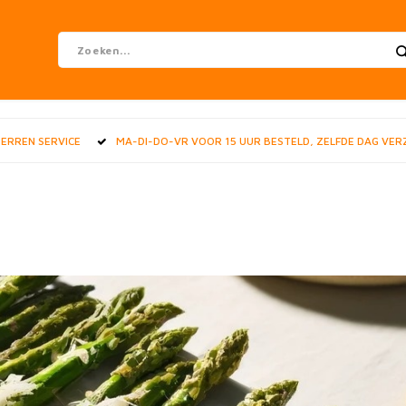
STERREN SERVICE
MA-DI-DO-VR VOOR 15 UUR BESTELD, ZELFDE DAG VE