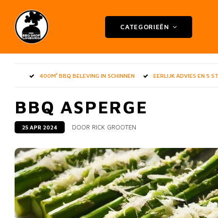
CATEGORIEËN
400M² BBQ BELEVING IN SCHINNEN
EERLIJK ADVIES EN 5 
BBQ ASPERGE
DOOR RICK GROOTEN
25 APR 2024