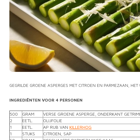
GEGRILDE GROENE ASPERGES MET CITROEN EN PARMEZAAN, HET 
INGREDIËNTEN VOOR 4 PERSONEN
500
GRAM
VERSE GROENE ASPERGE, ONDERKANT GETRIM
2
EETL.
OLIJFOLIE
1
EETL.
AP RUB VAN
KILLERHOG
1
STUKS
CITROEN, SAP