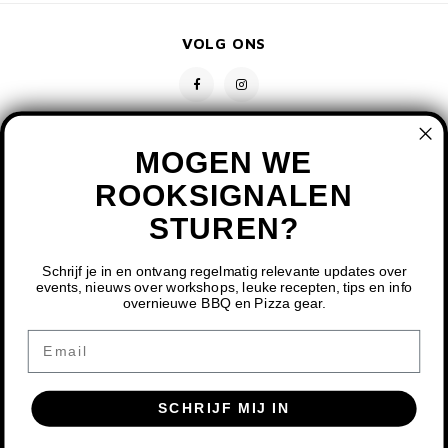
VOLG ONS
MOGEN WE
ROOKSIGNALEN
STUREN?
CONTACT
KLANTENSERVICE
Schrijf je in en ontvang regelmatig relevante updates over
events, nieuws over workshops, leuke recepten, tips en info
overnieuwe BBQ en Pizza gear.
MIJN ACCOUNT
DOOR HET GEBRUIKEN VAN ONZE WEBSITE, GA JE
Email
AKKOORD MET HET GEBRUIK VAN COOKIES OM ONZE
WEBSITE TE VERBETEREN.
SCHRIJF MIJ IN
DIT BERICHT VERBERGEN