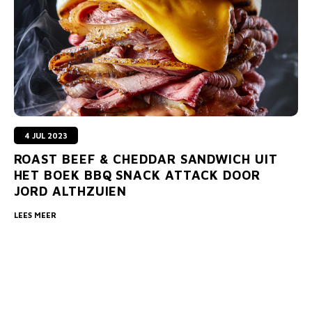
MONO
PREM
BBQ 
LAMP
KLED
PRIM
FUN 
AFDE
PANN
KAMA
PICKL
ROTIS
EMPA
4 JUL 2023
ROAST BEEF & CHEDDAR SANDWICH UIT
HET BOEK BBQ SNACK ATTACK DOOR
JORD ALTHZUIEN
LEES MEER