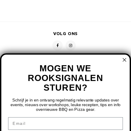
VOLG ONS
MOGEN WE
ROOKSIGNALEN
STUREN?
CONTACT
KLANTENSERVICE
Schrijf je in en ontvang regelmatig relevante updates over
events, nieuws over workshops, leuke recepten, tips en info
overnieuwe BBQ en Pizza gear.
MIJN ACCOUNT
DOOR HET GEBRUIKEN VAN ONZE WEBSITE, GA JE
Email
AKKOORD MET HET GEBRUIK VAN COOKIES OM ONZE