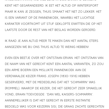
MONO
PREM
KENT HET GEGARANDEERD. IK EET HET ALTIJD OP WINTERSPORT
BBQ 
LAMP
KLED
MAAR IK KAN JE ZEGGEN, THUIS SMAAKT HET NET ZO LEKKER. HET
PRIM
FUN 
IS EEN VARIANT OP DE PANNENKOEK, WAARBIJ HET LUCHTIGE
AFDE
PANN
KARAKTER VOORTKOMT UIT STIJF GEKLOPTE EIWITTEN DIE OP HET
KAMA
PICKL
LAATSTE DOOR DE REST VAN HET BESLAG WORDEN GEROERD.
ROTIS
EMPA
IK RAAD JE AAN ALTIJD MEER TE MAKEN DAN HET AANTAL ETERS
AANGEZIEN WE BIJ ONS THUIS ALTIJD TE WEINIG HEBBEN!
EVEN EEN BEETJE OVER HET ONTSTAAN ERVAN. HET ONTSTAAN VAN
DE NAAM VAN HET GERECHT KENT EEN AANTAL VARIANTEN, ZO ZOU
EEN ARME BOERIN EEN MISLUKTE PANNENKOEK AAN DE
VERDWAALDE KEIZER FRANS JOSEPH (1830-1916) HEBBEN
GESERVEERD, MET DE MEDEDELING DAT HET 'SCHMARRN' WAS
(ROMMEL). WAAROP DE KEIZER, DIE HET GERECHT ZEER SMAKELIJK
VOND, ERAAN TOEVOEGDE: 'DAN WEL KAISERS-SCHMARRN'.
AANNEMELIJKER IS DAT HET GERECHT IN EERSTE INSTANTIE
BEDOELD WAS VOOR KEIZERIN SISI, DIE GRAAG ZACHTE GERECHTEN