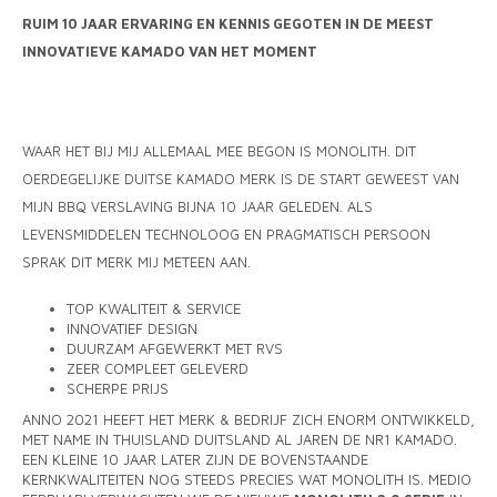
MONO
PREM
RUIM 10 JAAR ERVARING EN KENNIS GEGOTEN IN DE MEEST
BBQ 
LAMP
KLED
INNOVATIEVE KAMADO VAN HET MOMENT
PRIM
FUN 
AFDE
PANN
KAMA
PICKL
ROTIS
WAAR HET BIJ MIJ ALLEMAAL MEE BEGON IS MONOLITH. DIT
EMPA
OERDEGELIJKE DUITSE KAMADO MERK IS DE START GEWEEST VAN
MIJN BBQ VERSLAVING BIJNA 10 JAAR GELEDEN. ALS
LEVENSMIDDELEN TECHNOLOOG EN PRAGMATISCH PERSOON
SPRAK DIT MERK MIJ METEEN AAN.
TOP KWALITEIT & SERVICE
INNOVATIEF DESIGN
DUURZAM AFGEWERKT MET RVS
ZEER COMPLEET GELEVERD
SCHERPE PRIJS
ANNO 2021 HEEFT HET MERK & BEDRIJF ZICH ENORM ONTWIKKELD,
MET NAME IN THUISLAND DUITSLAND AL JAREN DE NR1 KAMADO.
EEN KLEINE 10 JAAR LATER ZIJN DE BOVENSTAANDE
KERNKWALITEITEN NOG STEEDS PRECIES WAT MONOLITH IS. MEDIO