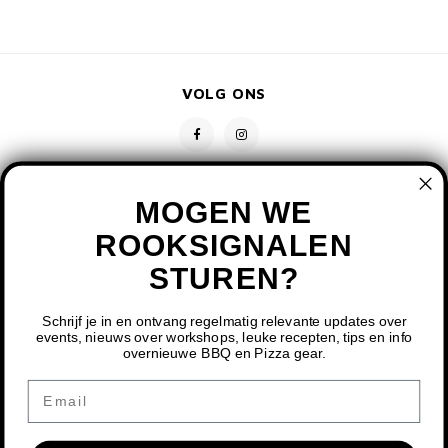
VOLG ONS
MOGEN WE
ROOKSIGNALEN
STUREN?
CONTACT
KLANTENSERVICE
Schrijf je in en ontvang regelmatig relevante updates over
events, nieuws over workshops, leuke recepten, tips en info
overnieuwe BBQ en Pizza gear.
MIJN ACCOUNT
DOOR HET GEBRUIKEN VAN ONZE WEBSITE, GA JE
Email
AKKOORD MET HET GEBRUIK VAN COOKIES OM ONZE
WEBSITE TE VERBETEREN.