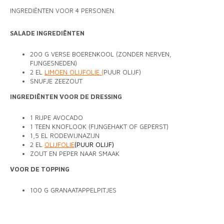
MONO
PREM
INGREDIËNTEN VOOR 4 PERSONEN.
BBQ 
LAMP
KLED
PRIM
FUN 
SALADE INGREDIËNTEN
AFDE
PANN
200 G VERSE BOERENKOOL (ZONDER NERVEN,
KAMA
PICKL
ROTIS
FIJNGESNEDEN)
2 EL
LIMOEN OLIJFOLIE (
PUUR OLIJF)
EMPA
SNUFJE ZEEZOUT
INGREDIËNTEN VOOR DE DRESSING
1 RIJPE AVOCADO
1 TEEN KNOFLOOK (FIJNGEHAKT OF GEPERST)
1,5 EL RODEWIJNAZIJN
2 EL
OLIJFOLIE
(PUUR OLIJF)
ZOUT EN PEPER NAAR SMAAK
VOOR DE TOPPING
100 G GRANAATAPPELPITJES