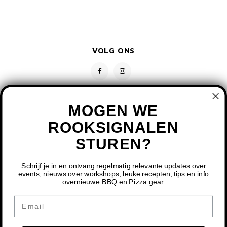
VOLG ONS
MOGEN WE
ROOKSIGNALEN
STUREN?
CONTACT
KLANTENSERVICE
Schrijf je in en ontvang regelmatig relevante updates over
events, nieuws over workshops, leuke recepten, tips en info
overnieuwe BBQ en Pizza gear.
MIJN ACCOUNT
DOOR HET GEBRUIKEN VAN ONZE WEBSITE, GA JE
Email
AKKOORD MET HET GEBRUIK VAN COOKIES OM ONZE
WEBSITE TE VERBETEREN.