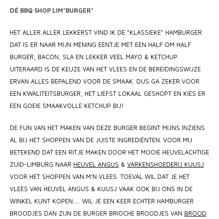
MONO
PREM
DÉ BBQ SHOP LIM"BURGER"
BBQ 
LAMP
KLED
PRIM
FUN 
HET ALLER ALLER LEKKERST VIND IK DE "KLASSIEKE" HAMBURGER.
AFDE
PANN
DAT IS ER NAAR MIJN MENING EENTJE MET EEN HALF OM HALF
KAMA
PICKL
BURGER, BACON, SLA EN LEKKER VEEL MAYO & KETCHUP.
ROTIS
UITERAARD IS DE KEUZE VAN HET VLEES EN DE BEREIDINGSWIJZE
EMPA
ERVAN ALLES BEPALEND VOOR DE SMAAK. DUS GA ZEKER VOOR
EEN KWALITEITSBURGER, HET LIEFST LOKAAL GESHOPT EN KIES ER
EEN GOEIE SMAAKVOLLE KETCHUP BIJ!
DE FUN VAN HET MAKEN VAN DEZE BURGER BEGINT MIJNS INZIENS
AL BIJ HET SHOPPEN VAN DE JUISTE INGREDIËNTEN. VOOR MIJ
BETEKEND DAT EEN RITJE MAKEN DOOR HET MOOIE HEUVELACHTIGE
ZUID-LIMBURG NAAR
HEUVEL ANGUS
&
VARKENSHOEDERIJ KUUSJ
VOOR HET SHOPPEN VAN M'N VLEES. TOEVAL WIL DAT JE HET
VLEES VAN HEUVEL ANGUS & KUUSJ VAAK OOK BIJ ONS IN DE
WINKEL KUNT KOPEN..... WIL JE EEN KEER ECHTER HAMBURGER
BROODJES DAN ZIJN DE BURGER BRIOCHE BROODJES VAN
BROOD