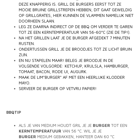
DEZE KNAPPERIG IS. GRILL DE BURGERS EERST TOT ZE
MOOIE BRUINE GRILLSTREPEN HEBBEN, DIT GAAT GEWELDIG
OP GRILLGRATES, HIER KUNNEN DE VLAMMEN NAMELIJK NIET
DOORHEEN SLAAN.
LEG ZE DAARNA INDIRECT OP DE BBQ OM VERDER TE GAREN
TOT ZE EEN KERNTEMPERATUUR VAN 56-60°C (ZIE DE TIP!).
NA HET GRILLEN LAAT JE DE BURGER AFGEDEKT 7 MINUTEN
RUSTEN.
ONDERTUSSEN GRILL JE DE BROODJES TOT ZE LICHT BRUIN
ZIJN.
EN NU STAPELEN MAAR!
BELEG JE BROODJE IN DE
VOLGENDE VOLGORDE: KETCHUP, KRULSLA, HAMBURGER,
TOMAAT, BACON, RODE UI, AUGURK.
MAAK DE LIM"BURGER" AF MET EEN HEERLIJKE KLODDER
MAYO.
SERVEER DE BURGER OP VETVRIJ PAPIER!
BBQTIP
ALS JE VAN MEDIUM HOUDT GRIL JE JE
BURGER
TOT EEN
KERNTEMPERATUUR
VAN 56 °C. WIL JE JE
BURGER
MEDIUM GEBAKKEN, HANTEER DAN 60 °C