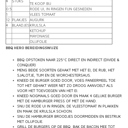
4
STUKS
TE KOOP BIJ
0.5
RODE UI, IN RINGEN FIJN GESNEDEN
1
VLEES TOMAAT
12
PLAKJES
AUGURK
4
BLAADJES
KRULSLA
KETCHUP
MAYONAISE
OLIJFOLIE
BBQ HERO BEREIDINGSWIJZE
BBQ OPSTOKEN NAAR 225ºC DIRECT EN INDIRECT (DIVIDE &
CONQUER)
MENG BEIDE SOORTEN GEHAKT MET HET EI, DE RUB, HET
SJALOTJE, TIJM EN DE WORCHESTERSAUS.
KNEED DE BURGER GOED DOOR, VOEG PANEERMEEL TOE
TOT HET GEHAKT WEER NET ZO DROOG AANVOELT ALS
VOOR HET TOEVOEGEN VAN HET EI.
KNEED NOGMAALS GOED DOOR EN MAAK 4 GELIJKE BURGER
MET DE HAMBURGER PRESS OF MET DE HAND.
SNIJ DE RODE UI IN RINGEN, DE VLEESTOMAAT IN PLAKKEN
EN MAAK DE KRULSLA SCHOON.
SNIJ DE HAMBURGER BROODJES DOORMIDDEN EN BESTRIJK
MET OLIJFOLIE.
GRILL DE BURGERS OP DE BBQ, BAK DE BACON MEE TOT