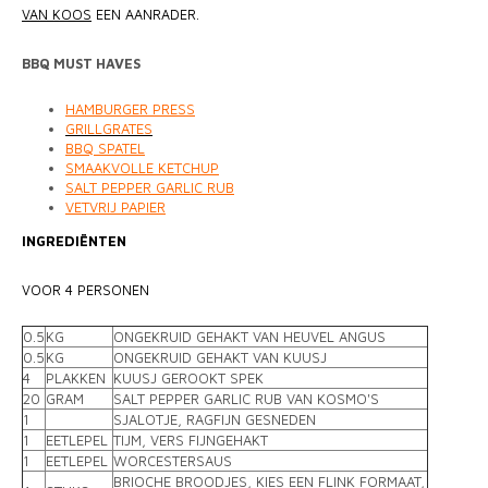
VAN KOOS
EEN AANRADER.
BBQ MUST HAVES
HAMBURGER PRESS
GRILLGRATES
BBQ SPATEL
SMAAKVOLLE KETCHUP
SALT PEPPER GARLIC RUB
VETVRIJ PAPIER
INGREDIËNTEN
VOOR 4 PERSONEN
0.5
KG
ONGEKRUID GEHAKT VAN HEUVEL ANGUS
0.5
KG
ONGEKRUID GEHAKT VAN KUUSJ
4
PLAKKEN
KUUSJ GEROOKT SPEK
20
GRAM
SALT PEPPER GARLIC RUB VAN KOSMO'S
1
SJALOTJE, RAGFIJN GESNEDEN
1
EETLEPEL
TIJM, VERS FIJNGEHAKT
1
EETLEPEL
WORCESTERSAUS
BRIOCHE BROODJES, KIES EEN FLINK FORMAAT,